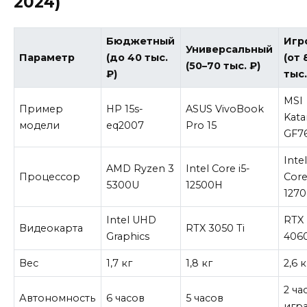
2024)
Бюджетный
Игр
Универсальный
Параметр
(до 40 тыс.
(от 
(50–70 тыс. ₽)
₽)
тыс.
MSI
Пример
HP 15s-
ASUS VivoBook
Kata
модели
eq2007
Pro 15
GF7
Inte
AMD Ryzen 3
Intel Core i5-
Процессор
Core
5300U
12500H
127
Intel UHD
RTX
Видеокарта
RTX 3050 Ti
Graphics
406
Вес
1,7 кг
1,8 кг
2,6 к
2 ча
Автономность
6 часов
5 часов
игра