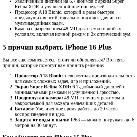
Увеличенный дисплей на 6.7 дюймов с ярким Super
Retina XDR и улучшенной цветопередачей.
Процессор A18 Bionic, который в разы быстрее
предыдущих версий, идеально подходит для игр и
мультимедийных задач.
Камера с разрешением 48 МП для съемки в любых
условиях, включая ночной режим и 2x оптический зум.
5 причин выбрать iPhone 16 Plus
Вы все еще сомневаетесь, стоит ли обновляться? Вот пять
причин, которые помогут вам принять решение:
Процессор A18 Bionic:
невероятная производительность
для самых сложных задач, игр и приложений.
Экран Super Retina XDR:
6.7-дюймовый дисплей с
минимальными рамками и улучшенной яркостью.
Продвинутая камера:
48 МП с ночным режимом и
макросъемкой для захвата мельчайших деталей.
Батарея:
Увеличенное время работы до 29 часов
воспроизведения видео.
Защита от воды и пыли:
IP68 — можно погружать до 6
метров на 30 минут.