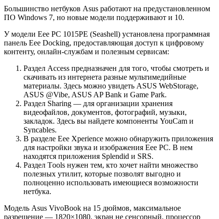
Большинство нетбуков Asus работают на предустановленном
ПО Windows 7, но новые модели поддерживают и 10.
У модели Eee PC 1015PE (Seashell) установлена программная
панель Eee Docking, предоставляющая доступ к цифровому
контенту, онлайн-службам и полезным сервисам:
Раздел Access предназначен для того, чтобы смотреть и
скачивать из интернета разные мультимедийные
материалы. Здесь можно увидеть ASUS WebStorage,
АSUS @Vibe, ASUS AP Вank и Game Park.
Раздел Sharing — для организации хранения
видеофайлов, документов, фотографий, музыки,
закладок. Здесь вы найдете компоненты YouCаm и
Syncаbles.
В разделе Eee Xperience можно обнаружить приложения
для настройки звука и изображения Еee PC. В нем
находятся приложения Splendid и SRS.
Раздел Tооls нужен тем, кто хочет найти множество
полезных утилит, которые позволят выгодно и
полноценно использовать имеющиеся возможности
нетбука.
Модель Asus VivoBook на 15 дюймов, максимальное
разрешение — 1820×1080, экран не сенсорный, процессор