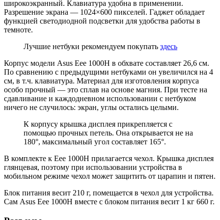
широкоэкранный. Клавиатура удобна в применении.
Разрешение экрана — 1024×600 пикселей. Гаджет обладает
функцией светодиодной подсветки для удобства работы в
темноте.
Лучшие нетбуки рекомендуем покупать
здесь
Корпус модели Asus Eee 1000H в обхвате составляет 26,6 см.
По сравнению с предыдущими нетбуками он увеличился на 4
см, в т.ч. клавиатура. Материал для изготовления корпуса
особо прочный — это сплав на основе магния. При тесте на
сдавливание и каждодневном использовании с нетбуком
ничего не случилось: экран, углы остались целыми.
К корпусу крышка дисплея прикрепляется с
помощью прочных петель. Она открывается не на
180°, максимальный угол составляет 165°.
В комплекте к Eee 1000H прилагается чехол. Крышка дисплея
глянцевая, поэтому при использовании устройства в
мобильном режиме чехол может защитить от царапин и пятен.
Блок питания весит 210 г, помещается в чехол для устройства.
Сам Asus Eee 1000H вместе с блоком питания весит 1 кг 660 г.