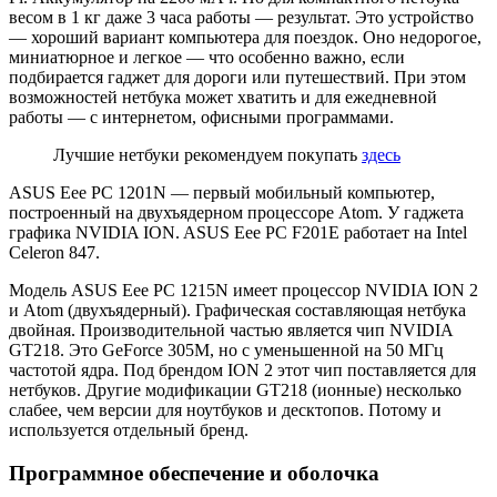
весом в 1 кг даже 3 часа работы — результат. Это устройство
— хороший вариант компьютера для поездок. Оно недорогое,
миниатюрное и легкое — что особенно важно, если
подбирается гаджет для дороги или путешествий. При этом
возможностей нетбука может хватить и для ежедневной
работы — с интернетом, офисными программами.
Лучшие нетбуки рекомендуем покупать
здесь
ASUS Eee PC 1201N — первый мобильный компьютер,
построенный на двухъядерном процессоре Atom. У гаджета
графика NVIDIA ION. ASUS Eee PC F201E работает на Intel
Celeron 847.
Модель ASUS Eee PC 1215N имеет процессор NVIDIA ION 2
и Atom (двухъядерный). Графическая составляющая нетбука
двойная. Производительной частью является чип NVIDIA
GT218. Это GeForce 305M, но с уменьшенной на 50 МГц
частотой ядра. Под брендом ION 2 этот чип поставляется для
нетбуков. Другие модификации GT218 (ионные) несколько
слабее, чем версии для ноутбуков и десктопов. Потому и
используется отдельный бренд.
Программное обеспечение и оболочка