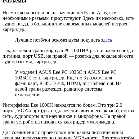
Разъемы
Несмотря на основное назначение нетбуков Asus, все
необходимые разъемы присутствуют. Здесь их несколько, есть
аудиогнезда, в большинстве современных моделей встроен
картридер.
Лучшие нетбуки рекомендуем покупать
здесь
Так, на левой грани корпуса PC 1001HA расположено гнездо
питания, порт USB, на правой — розетка для локальной сети,
аудиоразъемы, картридер.
У моделей ASUS Eee PC 1025C и ASUS Eee PC
1025CE есть картридер. Еще по 3 разъема для
флеш-карт, RJ45, D-sub, HDMI, mic-in/head-out. На
левой грани размещен радиатор системы
охлаждения.
Интерфейсы Eee 1000H находятся по бокам. Это три 2.0
порта, VGA-порт (для подключения внешнего экрана), порты
сети, аудиопорты для наушников и микрофона. На правой
грани устройства находится картридер мультимедиа.
Для соединения с проектором или каким-либо внешним
экраном предусмотрено наличие VGA-порта. Для того чтобы