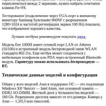
переключиться между 2 экранами, нужно набрать сочетание
клавиш Fn+F8.
Тестирование (подключение через VGA-порт к внешнему
монитору Samsung Syncmaster 900NF c разрешением
1280×1024 и частотой регенерации экрана 100 Hz) показало,
что изображение хорошего качества.
Лучшие нетбуки рекомендуем покупать
здесь
Модель Eee 1000H имеет сетевой порт LAN от Atheros
(10/100) и встроенный модуль беспроводной связи WLAN
стандарта 802.11n. Еще нетбук может соединяться с
мобильным телефоном или PDA через встроенный Bluetooth-
модуль.
Гарнитуру можно использовать беспроводную —
BT.
Технические данные моделей и конфигурация
Общее у всех моделей Asus в поддержке ОС — это подлинная
Windows XP. Чипсет — Intel Atom, тип основной памяти —
DDR2 SO-DIMM. Жесткий диск у большинства моделей —
160 Gb. Разрешение дисплея зависит от его размера. Камера у
Asus — 1,3/0,3 млн пикселей.