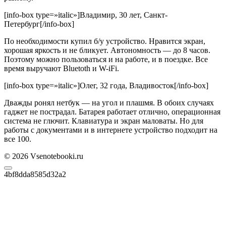
[info-box type=»italic»]Владимир, 30 лет, Санкт-
Петербург[/info-box]
По необходимости купил б/у устройство. Нравится экран,
хорошая яркость и не бликует. Автономность — до 8 часов.
Поэтому можно пользоваться и на работе, и в поездке. Все
время выручают Bluetoth и W-iFi.
[info-box type=»italic»]Олег, 32 года, Владивосток[/info-box]
Дважды ронял нетбук — на угол и плашмя. В обоих случаях
гаджет не пострадал. Батарея работает отлично, операционная
система не глючит. Клавиатура и экран маловаты. Но для
работы с документами и в интернете устройство подходит на
все 100.
© 2026 Vsenotebooki.ru
4bf8dda8585d32a2