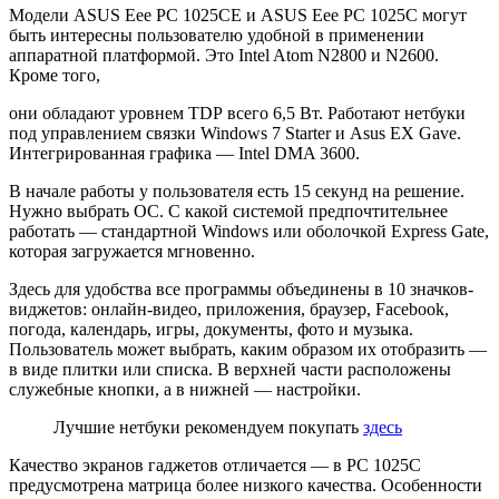
Модели АSUS Eee PC 1025СE и АSUS Eee PС 1025С могут
быть интересны пользователю удобной в применении
аппаратной платформой. Это Intel Atom N2800 и N2600.
Кроме того,
они обладают уровнем TDР всего 6,5 Вт. Работают нетбуки
под управлением связки Windows 7 Starter и Asus EX Gave.
Интегрированная графика — Intel DMA 3600.
В начале работы у пользователя есть 15 секунд на решение.
Нужно выбрать ОС. С какой системой предпочтительнее
работать — стандартной Windows или оболочкой Exprеss Gatе,
которая загружается мгновенно.
Здесь для удобства все программы объединены в 10 значков-
виджетов: онлайн-видео, приложения, браузер, Facebook,
погода, календарь, игры, документы, фото и музыка.
Пользователь может выбрать, каким образом их отобразить —
в виде плитки или списка. В верхней части расположены
служебные кнопки, а в нижней — настройки.
Лучшие нетбуки рекомендуем покупать
здесь
Качество экранов гаджетов отличается — в PC 1025C
предусмотрена матрица более низкого качества. Особенности