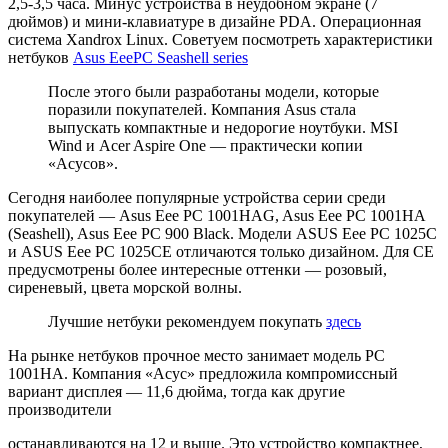
2,5-3,5 часа. Минус устройства в неудобном экране (7
дюймов) и мини-клавиатуре в дизайне PDA. Операционная
система Xandrox Linux. Советуем посмотреть характеристики
нетбуков
Аsus EeePC Seashell series
После этого были разработаны модели, которые
поразили покупателей. Компания Asus стала
выпускать компактные и недорогие ноутбуки. MSI
Wind и Acer Aspire One — практически копии
«Асусов».
Сегодня наиболее популярные устройства серии среди
покупателей — Asus Eee PC 1001HAG, Asus Eee PC 1001HA
(Seashell), Asus Eee PC 900 Black. Модели ASUS Eee PC 1025C
и ASUS Eee PC 1025CE отличаются только дизайном. Для CE
предусмотрены более интересные оттенки — розовый,
сиреневый, цвета морской волны.
Лучшие нетбуки рекомендуем покупать
здесь
На рынке нетбуков прочное место занимает модель PC
1001HA. Компания «Асус» предложила компромиссный
вариант дисплея — 11,6 дюйма, тогда как другие
производители
останавливаются на 12 и выше. Это устройство компактнее,