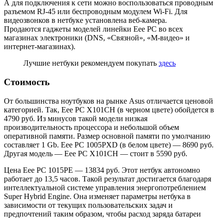
А для подключения к сети можно воспользоваться проводным
разъемом RJ-45 или беспроводным модулем Wi-Fi. Для
видеозвонков в нетбуке установлена веб-камера.
Продаются гаджеты моделей линейки Еее PC во всех
магазинах электроники (DNS, «Связной», «М-видео» и
интернет-магазинах).
Лучшие нетбуки рекомендуем покупать
здесь
Стоимость
От большинства ноутбуков на рынке Asus отличается ценовой
категорией. Так, Eee PC X101CH (в черном цвете) обойдется в
4790 руб. Из минусов такой модели низкая
производительность процессора и небольшой объем
оперативной памяти. Размер основной памяти по умолчанию
составляет 1 Gb. Eee PC 1005PXD (в белом цвете) — 8690 руб.
Другая модель — Eee PC X101CH — стоит в 5590 руб.
Цена Eee PC 1015PE — 13834 руб. Этот нетбук автономно
работает до 13,5 часов. Такой результат достигается благодаря
интеллектуальной системе управления энергопотреблением
Super Hybrid Engine. Она изменяет параметры нетбука в
зависимости от текущих пользовательских задач и
предпочтений таким образом, чтобы расход заряда батареи