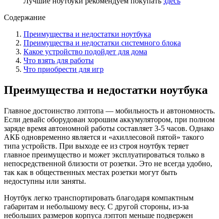
Лучшие ноутбуки рекомендуем покупать
здесь
Содержание
Преимущества и недостатки ноутбука
Преимущества и недостатки системного блока
Какое устройство подойдет для дома
Что взять для работы
Что приобрести для игр
Преимущества и недостатки ноутбука
Главное достоинство лэптопа — мобильность и автономность.
Если девайс оборудован хорошим аккумулятором, при полном
заряде время автономной работы составляет 3-5 часов. Однако
АКБ одновременно является и «ахиллесовой пятой» такого
типа устройств. При выходе ее из строя ноутбук теряет
главное преимущество и может эксплуатироваться только в
непосредственной близости от розетки. Это не всегда удобно,
так как в общественных местах розетки могут быть
недоступны или заняты.
Ноутбук легко транспортировать благодаря компактным
габаритам и небольшому весу. С другой стороны, из-за
небольших размеров корпуса лэптоп меньше подвержен