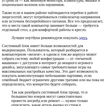
устройств — как минимум монитора, клавиатуры, мышки и
опционально колонок или наушников.
Также если в вашем районе наблюдаются перебои в работе
энергосетей, могут потребоваться стабилизатор напряжения
или источник бесперебойного питания. Все это предполагает,
что и места такой компьютер занимает больше — требуется
отдельный стол, а для комфортной работы и кресло.
Лучшие ноутбуки рекомендуем покупать
здесь
Системный блок имеет больше возможностей для
модернизации. Пользователь, который разбирается в
компьютерном «железе», в одном и том же корпусе может
собрать систему любой конфигурации — от «печатной
машинки» с доступом в интернет до мощного игрового
девайса, запускающего самые требовательные игры на
максимальных настройках качества. Это дает возможность
покупать комплектующие небольшими партиями, если
семейный бюджет ограничен другими тратами или вы пока не
определились, что конкретно будете собирать.
Так как разобрать системный блок проще, то и
большинство юзеров могут самостоятельно
провести апгрейд или ремонт — нужно только
определить, какая деталь вышка из строя и