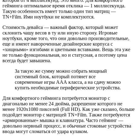
которой от 4 миллисекунд. Это много. Для комфортного
гейминга оптимальное время отклика — 1 миллисекунда.
Такую особенность имеет только один тип матриц —
TN+Film. Ими ноутбуки не комплектуются.
Стоимость девайса — важный фактор, который может
склонить чашу весов в ту или иную сторону. Игровые
ноутбуки, кроме того, что они довольно производительные,
еще и имеют навороченные дизайнерские корпуса с
«хищными» изгибами и цветными вставками. Вещь эта уже
не только функциональная, но и статусная, а поэтому цена
всегда будет завышена.
За такую же сумму можно собрать мощный
системный блок, который потянет все
современные игры ААА класса, а на сдачу можно
купить необходимые периферические устройства.
Для комфортного гейминга потребуется монитор с
диагональю не менее 24 дюйма, разрешение которого не
менее 1920х1080 пикселей (Full HD). Как уже сказано, больше
подойдет монитор с матрицей TN+Film. Также потребуются
«армированные» мышка и клавиатура. Часто гейминг —
довольно нервный процесс, и обычные стоковые устройства
ввода могут сломаться от удара кулаком.