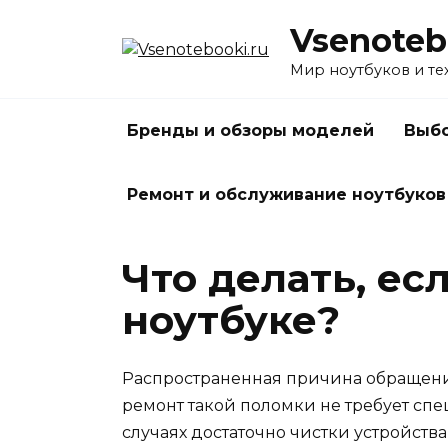
Перейти
Vsenoteb
к
содержанию
Мир ноутбуков и те
Бренды и обзоры моделей
Выбо
Ремонт и обслуживание ноутбуков
Что делать, ес
ноутбуке?
Распространенная причина обращения
ремонт такой поломки не требует сп
случаях достаточно чистки устройств