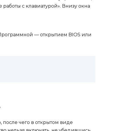
 работы с клавиатурой». Внизу окна
Программной — открытием BIOS или
ь
, после чего в открытом виде
во нельзя включать, не убедившись,