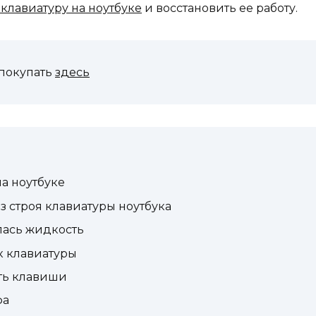
клавиатуру на ноутбуке
и восстановить ее работу.
покупать
здесь
а ноутбуке
 строя клавиатуры ноутбука
лась жидкость
к клавиатуры
ть клавиши
фа