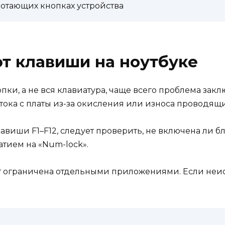
отающих кнопках устройства
т клавиши на ноутбуке
пки, а не вся клавиатура, чаще всего проблема зак
тока с платы из-за окисления или износа проводящ
виши F1–F12, следует проверить, не включена ли бл
тием на «Num-lock».
т ограничена отдельными приложениями. Если неи