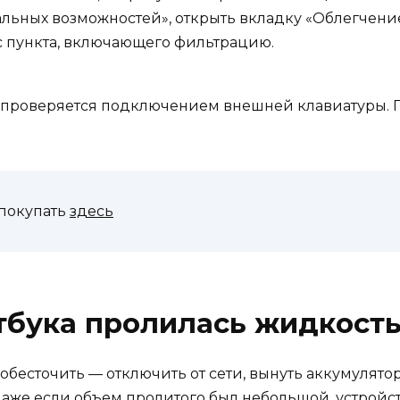
альных возможностей», открыть вкладку «Облегчение
 с пункта, включающего фильтрацию.
 проверяется подключением внешней клавиатуры. 
покупать
здесь
тбука пролилась жидкост
бесточить — отключить от сети, вынуть аккумулятор
Даже если объем пролитого был небольшой, устройст