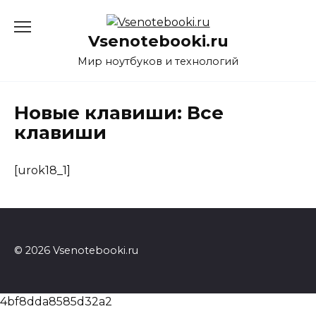
Перейти
к
Vsenotebooki.ru
содержанию
Мир ноутбуков и технологий
Новые клавиши: Все
клавиши
[urok18_1]
© 2026 Vsenotebooki.ru
4bf8dda8585d32a2