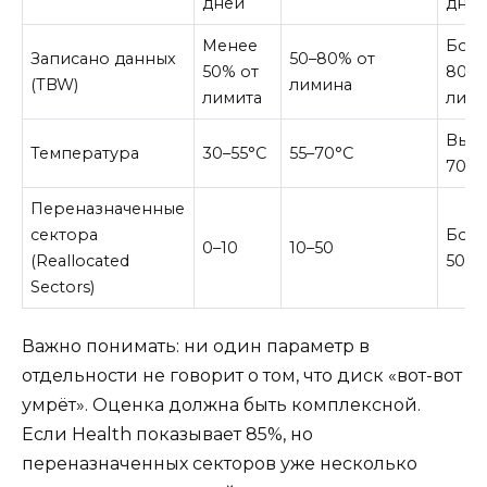
дней
дне
Менее
Бол
Записано данных
50–80% от
50% от
80% 
(TBW)
лимина
лимита
лими
Выш
Температура
30–55°C
55–70°C
70°C
Переназначенные
сектора
Бол
0–10
10–50
(Reallocated
50
Sectors)
Важно понимать: ни один параметр в
отдельности не говорит о том, что диск «вот-вот
умрёт». Оценка должна быть комплексной.
Если Health показывает 85%, но
переназначенных секторов уже несколько