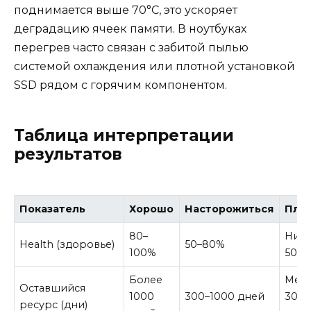
поднимается выше 70°C, это ускоряет
деградацию ячеек памяти. В ноутбуках
перегрев часто связан с забитой пылью
системой охлаждения или плотной установкой
SSD рядом с горячим компонентом.
Таблица интерпретации
результатов
Показатель
Хорошо
Насторожиться
Пло
80–
Ниж
Health (здоровье)
50–80%
100%
50%
Более
Мен
Оставшийся
1000
300–1000 дней
300
ресурс (дни)